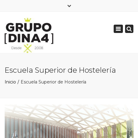
×
685 632 613
Toggle
info@grupodina4.com
navigation
Escuela Superior de Hostelería
Inicio
Escuela Superior de Hostelería